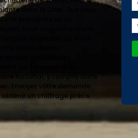
échetterie de vos déchets
iante dans le Cher. Que vous
z une entreprise ou un
iculier, nous vous offrons une
tion pour la gestion de votre
nte. Notre réseau
treprises spécialisées
rvient sur l’ensemble du
itoire national, y compris dans
her. Envoyez votre demande
 obtenir un chiffrage précis.