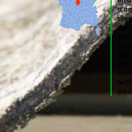
en d
d’am
soye
part
solu
amia
d’en
inte
terr
le C
pour