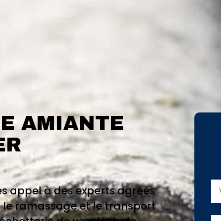
E AMIANTE
ER
es appel à des experts agréés
 le ramassage et le transport