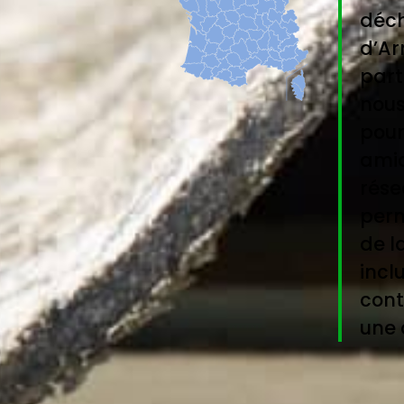
déch
d’Ar
part
nous
pour
amia
rése
perm
de l
incl
cont
une 