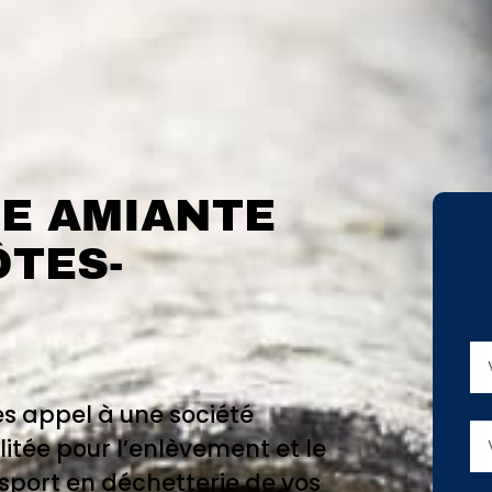
E AMIANTE
ÔTES-
es appel à une société
litée pour l’enlèvement et le
sport en déchetterie de vos