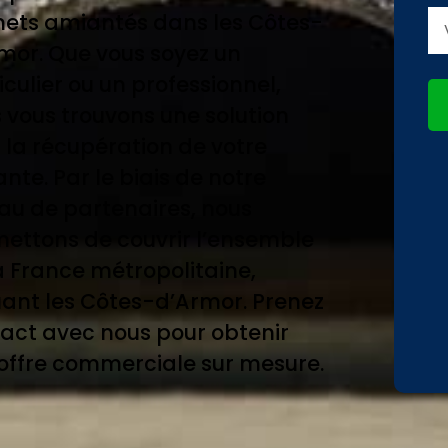
ets amiantés dans les Côtes-
mor. Que vous soyez un
iculier ou un professionnel,
 vous trouvons une solution
 la récupération de votre
nte. Par le biais de notre
au de partenaires, nous
ettons de couvrir l’ensemble
a France métropolitaine,
uant les Côtes-d’Armor. Prenez
act avec nous pour obtenir
offre commerciale sur mesure.