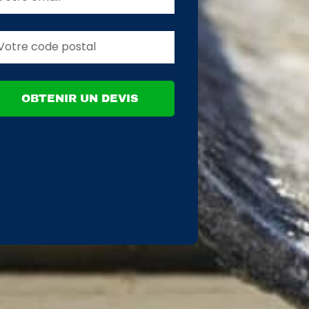
OBTENIR UN DEVIS