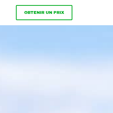
OBTENIR UN PRIX