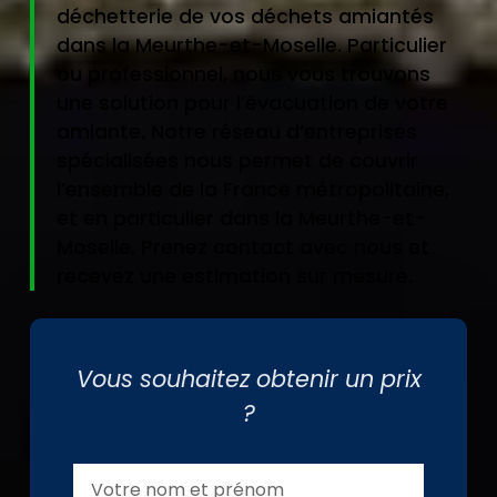
déchetterie de vos déchets amiantés
dans la Meurthe-et-Moselle. Particulier
ou professionnel, nous vous trouvons
une solution pour l’évacuation de votre
amiante. Notre réseau d’entreprises
spécialisées nous permet de couvrir
l’ensemble de la France métropolitaine,
et en particulier dans la Meurthe-et-
Moselle. Prenez contact avec nous et
recevez une estimation sur mesure.
Vous souhaitez obtenir un prix
?