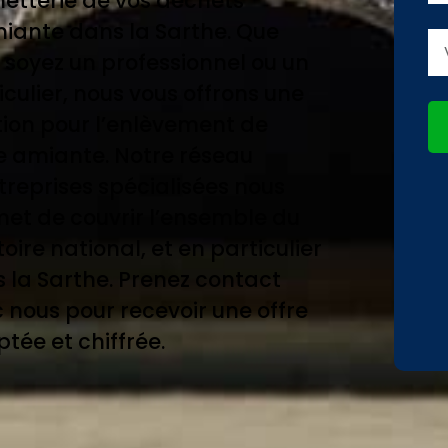
etterie de vos déchets
iante dans la Sarthe. Que
 soyez un professionnel ou un
iculier, nous vous offrons une
tion pour l’enlèvement de
e amiante. Notre réseau
treprises spécialisées nous
et de couvrir l’ensemble du
toire national, et en particulier
 la Sarthe. Prenez contact
 nous pour recevoir une offre
tée et chiffrée.