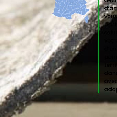
déch
d’am
vous
part
solu
votr
d’en
perm
terri
dans
avec
adap