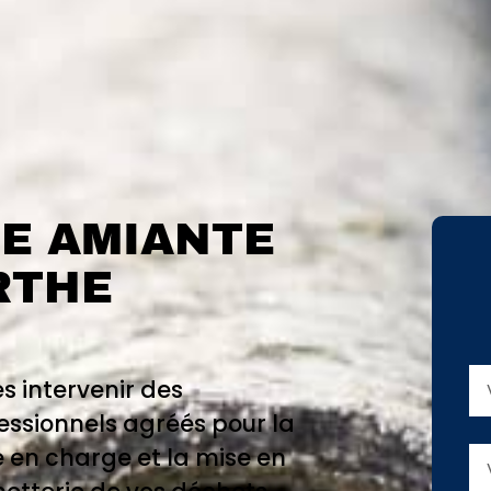
E AMIANTE
RTHE
es intervenir des
essionnels agréés pour la
e en charge et la mise en