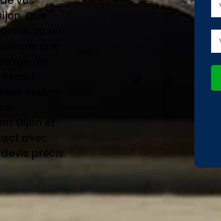
 de vos
ijon. Que
ionnel ou un
 offrons une
assage de
 réseau
isées couvre
nce
nt Dijon et
tact avec
devis précis.