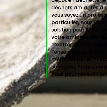
dépôt en déchetterie
déchets amiantés à D
vous soyez un profess
particulier, nous vous
solution pour le ram
votre amiante. Notre
d’entreprises spécial
l’ensemble de la Fra
métropolitaine, inclua
sa région. Prenez con
nous pour recevoir un 