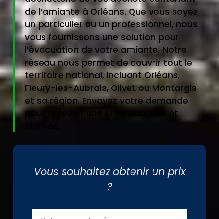
de l’amiante à Orléans. Que vous soyez
un particulier ou un professionnel, nous
vous fournissons une solution pour
l’évacuation de votre amiante. Notre
réseau nous permet de couvrir tout le
territoire national, incluant Orléans,
Fleury-les-Aubrais, Olivet ou Montargis
et sa région. Envoyez votre demande
pour recevoir une offre adaptée et
chiffrée.
Vous souhaitez obtenir un prix
?